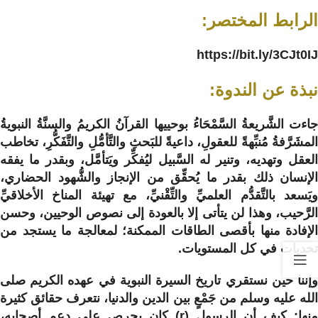
الرابط المختصر:
https://bit.ly/3CJt0IJ
نبذة عن الندوة:
جاءت الشَّريعةُ السَّمْحَاءُ بوحييها القرآنُ الكريمُ والسنَّةُ النبويةُ
المشَرَّفةُ مُنبِّهةً للعقولِ، داعيةً للبَحثِ والتَّأمُّلِ والتَّفَكُّرِ، تخاطب
العقل وتهديه، وتنير له السَّبيل ليُفكِّر ويَتأمَّل، وبقدر ما يفقه
الإنسان ذلك بقدر ما يُحقِّق من الإنجاز والشُّهود الحضاري،
ويَسعد بالتَّقدُّم العلميِّ والتِّقْنيِّ، مع تهيئة المناخ الأخلاقيِّ
الرَّحيب، وهذا لن يتأتى إلا بالعودة إلى نصوص الوحيين، وحسن
الإفادة منها بأقصى الطاقات الممكنة؛ لمعالجة ما يستجد من
تحديات في كل المستويات.
وإننا حين نستقري تاريخ السيرة النبوية في عهده الكريم صلى
الله عليه وسلم من جَمْعٍ بين الدين والدنيا، نتعرف حقائق كثيرة
منها: كيف أن الرسول (r) كان يحرص على دعم أصحابه،