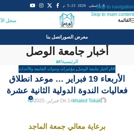
8 أغسطس، 2026 5:23 م
Skip to navigation
Skip to main content
القائمة
سجل الآ
معرض الصور
اتصل بنا
أخبار جامعة الوصل
الرئيسية
/
ar
AR
,
أخبار جامعة الوصل
,
مؤتمرات وندوات الجامعة والأحداث
الأربعاء 19 فبراير … موعد انطلاق
فعاليات الندوة الدولية الثانية عشرة
0
khaled Tokal
On 14 فبراير، 2025
برعاية معالي جمعة الماجد