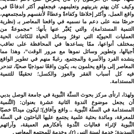
وكيف كان يهتم بتربيتهم وتعليمهم، فيجعلهم أكثر اندفاعًا في
واقع العمل، وأكثر إخلاصًا وكفاءةً وعطاءً لأنفسهم ولمجتمعهم،
حرصًا منه على دعم ما نسميه في واقعنا المعاصر بـ (نظرية
التنمية المستدامة)، والتي يُعَبَّر عنها بأنها: “مجموعةٌ من
العمليات الحيويّة التي توفرُ وسائل الحياة للكائنات الحية
بمختلف أنواعها، ممّا يساعدها في المحافظة على تعاقب
أجيالها، وتطوير وسائل نموها مع مرور الوقت”، وهذا مما
ينشده الفرد والأسرة والمجتمع، رغبةً منهم في تطوير الواقع
المعاصر إلى واقع يحلمون به، يكون واقعًا نموذجيًا صحيًا، تندحر
فيه كل أسباب الفقر والعوز والكسل؛ تحقيقًا للتنمية
المستدامة.
ولهذا، ارتأى مركز بحوث السنَّة النَّبوية في جامعة الوصل بدبي
أن يجعل موضوع الندوة الثانية عشرة بعنوان: (التَّنمية
المستدامة في السنَّة النَّبوية .. واقع وآفاق)؛ ليكون ميدانًا خصبًا
للمعرفة، ومائدة بحثية علمية يجتمع عليها الباحثون في السنَّة
النَّبوية لإثراء فعاليات النَّدوة بأفكارهم العميقة، وآرائهم
السديدة؛ خدمة لسنة النبي (r)، وخدمة للمجتمع المعاصر.