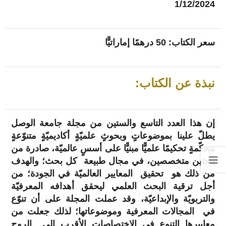
1/12/2024
سعر الكتاب: 50 درهمًا إماراتيًّا
نبذة عن الكتاب:
إن هذا العدد التاسع والستين من مجلة جامعة الوصل
يطلّ علينا بموضوعاتٍ وبحوثٍ علميّةٍ أكاديميّةٍ متنوّعةٍ
محكّمةٍ تحكيمًا علميًّا مبنيًّا على أسسٍ عالميّة، صادرة من
باحثين متخصصين، في مجال طبيعة كل بحث؛ والهدف
من ذلك هو تحقيق المعايير العالميّة في الجودة؛ من
أجل ترقية البحث العلمي ليحقق أهدافه المعرفيّة
والتربويّة والإبداعيّة، وقد عملت المجلة على أن تنوّع
في المجالات المعرفية وموضوعاتها؛ لذلك جعلت من
معاييرها التنوع في الاختصاصات الأقرب إلى الروح