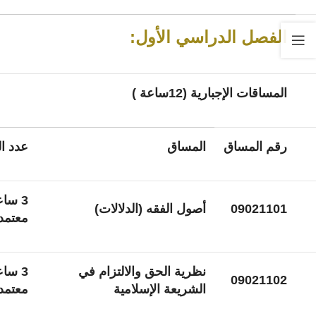
الفصل الدراسي الأول:
المساقات الإجبارية (12ساعة )
رقم المساق
المساق
عدد ا
3 سا
09021101
أصول الفقه (الدلالات)
معتمد
نظرية الحق والالتزام في
3 سا
09021102
الشريعة الإسلامية
معتمد