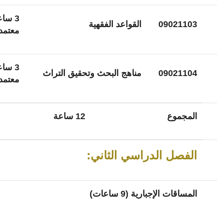
3 سا
09021103
القواعد الفقهية
معتمد
3 سا
09021104
مناهج البحث وتحقيق التراث
معتمد
المجموع
12 ساعة
الفصل الدراسي الثاني:
المساقات الإجبارية (9 ساعات)