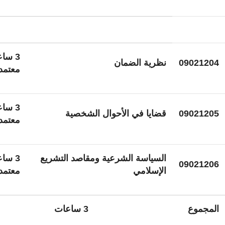
3 سا
09021204
نظرية الضمان
معتمد
3 سا
09021205
قضايا في الأحوال الشخصية
معتمد
السياسة الشرعية ومقاصد التشريع
3 سا
09021206
الإسلامي
معتمد
المجموع
3 ساعات