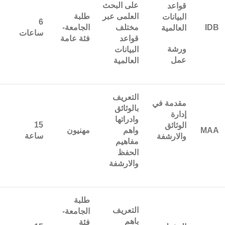
على البحث
قواعد
العلمى عبر
طلبة
البيانات
6
IDB
مختلف
الجامعة-
العالمية
ساعات
قواعد
فئة عامة
ورشة
البيانات
عمل
العالمية
التعريف
مقدمة في
بالوثائق
إدارة
وادراتها
15
الوثائق
MAA
واهم
مهنيون
ساعة
والارشفة
مفاهيم
الحفظ
والارشفة
طلبة
التعريف
الجامعة-
باهم
فئة