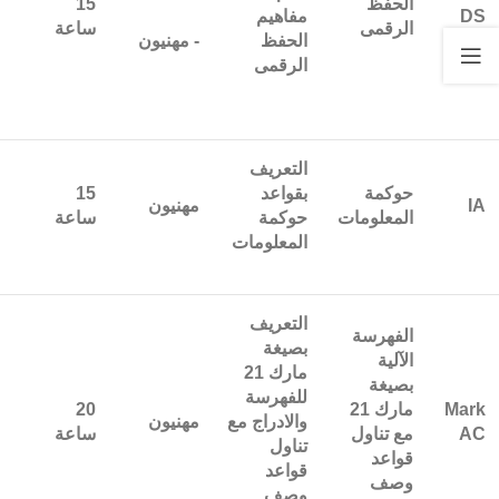
الحفظ
15
DS
مفاهيم
الرقمى
ساعة
الحفظ
- مهنيون
الرقمى
التعريف
حوكمة
بقواعد
15
IA
مهنيون
المعلومات
حوكمة
ساعة
المعلومات
التعريف
الفهرسة
بصيغة
الآلية
مارك 21
بصيغة
للفهرسة
Mark
مارك 21
20
والادراج مع
مهنيون
AC
مع تناول
ساعة
تناول
قواعد
قواعد
وصف
وصف