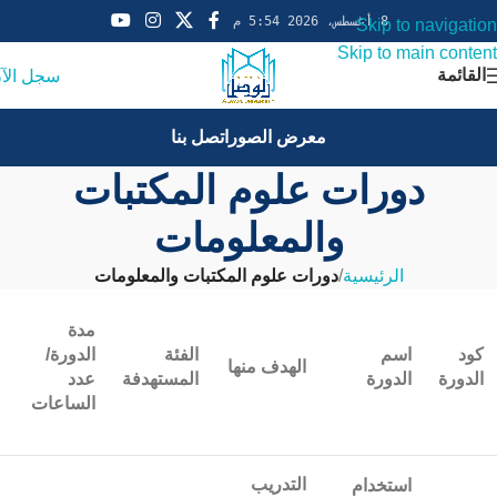
8 أغسطس، 2026 5:54 م
Skip to navigation
Skip to main content
القائمة
سجل الآ
معرض الصور
اتصل بنا
دورات علوم المكتبات
والمعلومات
الرئيسية
/
دورات علوم المكتبات والمعلومات
مدة
كود
اسم
الفئة
الدورة/
الهدف منها
الدورة
الدورة
المستهدفة
عدد
الساعات
التدريب
استخدام