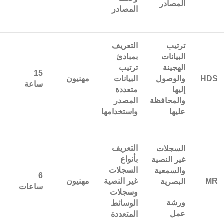
المصادر
المصادر
ترتيب
التعريف
البيانات
بمبادئ
الهجينة
ترتيب
15
HDS
والوصول
البيانات
مهنيون
ساعة
إليها
متعددة
والمحافظة
المصدر
عليها
واستخدامها
التعريف
السجلات
بأنواع
غير النصية
السجلات
والسمعية
6
MR
غير النصية
مهنيون
البصرية
ساعات
وسجلات
ورشة
الوسائط
عمل
المتعددة